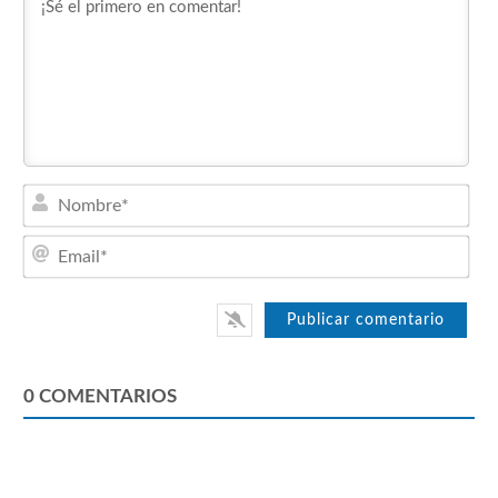
Nom
Emai
0
COMENTARIOS