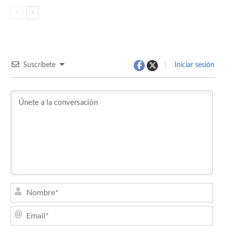
Suscríbete
Iniciar sesión
Nom
Emai