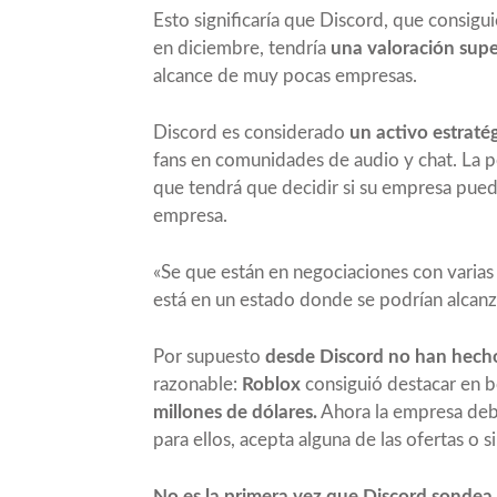
Esto significaría que Discord, que consigu
en diciembre, tendría
una valoración super
alcance de muy pocas empresas.
Discord es considerado
un activo estraté
fans en comunidades de audio y chat. La p
que tendrá que decidir si su empresa pued
empresa.
«Se que están en negociaciones con varias
está en un estado donde se podrían alcanza
Por supuesto
desde Discord no han hech
razonable:
Roblox
consiguió destacar en bo
millones de dólares.
Ahora la empresa debe
para ellos, acepta alguna de las ofertas o s
No es la primera vez que Discord sondea 