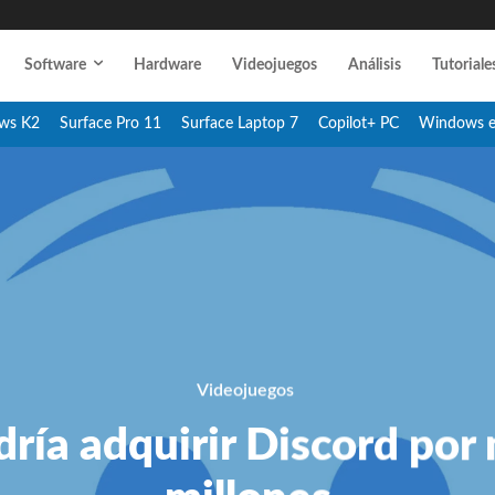
Software
Hardware
Videojuegos
Análisis
Tutoriale
ws K2
Surface Pro 11
Surface Laptop 7
Copilot+ PC
Windows 
Videojuegos
ría adquirir Discord por