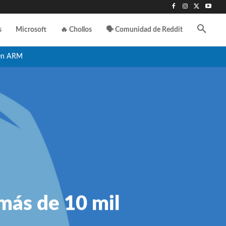
s
Microsoft
🔥 Chollos
🗣️ Comunidad de Reddit
en ARM
 más de 10 mil