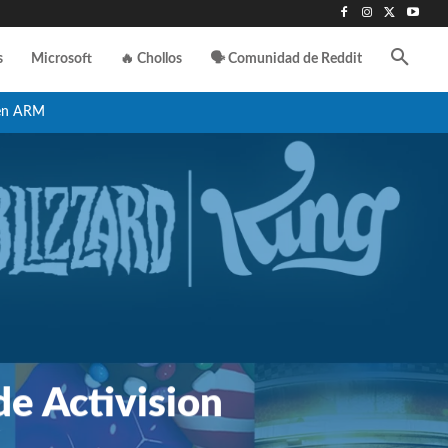
s
Microsoft
🔥 Chollos
🗣️ Comunidad de Reddit
en ARM
e Activision