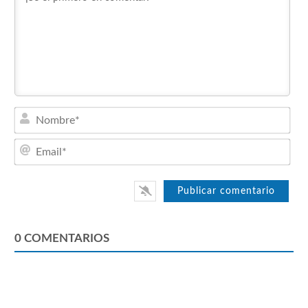
Nom
Emai
0
COMENTARIOS