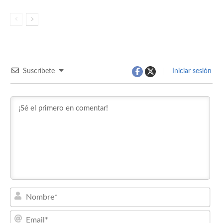
Suscríbete
Iniciar sesión
Nom
Emai