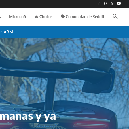
s
Microsoft
🔥 Chollos
🗣️ Comunidad de Reddit
en ARM
emanas y ya