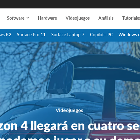
Software
Hardware
Videojuegos
Análisis
Tutoriale
ws K2
Surface Pro 11
Surface Laptop 7
Copilot+ PC
Windows 
Videojuegos
zon 4 llegará en cuatro s