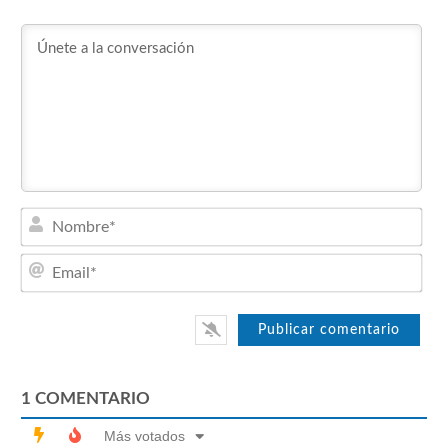
Nom
Emai
1
COMENTARIO
Más votados