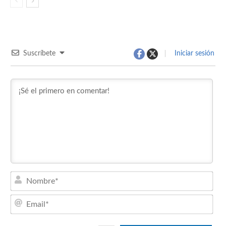
Suscríbete
Iniciar sesión
Nom
Emai