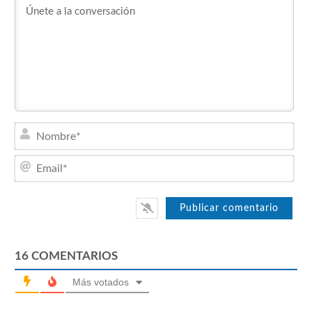
Nom
Emai
16
COMENTARIOS
Más votados