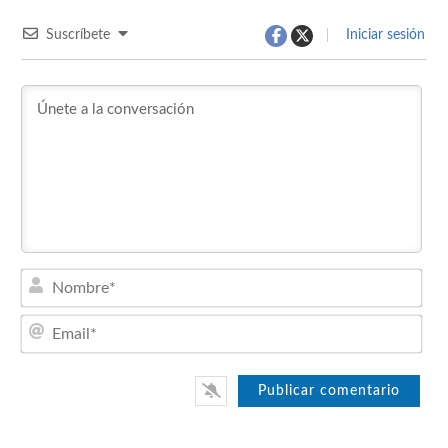
Suscríbete
Iniciar sesión
Nom
Emai