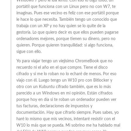
Windows 7 pero le iba lento. Con eso lo digo todo, un
portátil que funciona con un Linux pero no con W7, te
imaginas. Pues ese vecino es feliz con ese portátil porque
le hace lo que necesita. También tengo un conocido que
trabaja con un XP y no hay quien se lo quite de la
gestoría. Lo que quiero decir es que ellos pueden pagarse
ordenadores mejores, porque tienen su dinero, pero no
quieren. Porque quieren tranquilidad: si algo funciona,
sigue con ello.
Yo para viajar tengo un viejísimo ChromeBook que no
recuerdo ni el año en el que compre. Tiene el disco
cifrado y si me lo roban no lo echaré de menos. Por eso
viajo con él. Luego tengo un W10 pro con Bitlocker y
otro con un Kubuntu cifrado también, que es lo más
parecido a un Windows en mi opinión. Están cifrados
porque hoy en día si te roban un ordenador pueden ver
tus facturas, declaraciones de impuestos y
documentación. Hay que cifrarlo siempre. Pues sabes, yo
haré lo mismo que mis vecinos, intentaré resistir con el
W10 lo más que se pueda. Mi sobrino me ha hablado mal