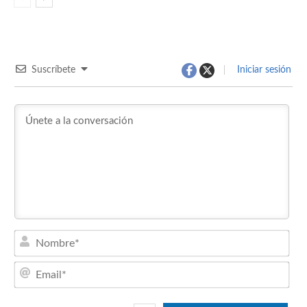
Suscríbete
Iniciar sesión
Nom
Emai