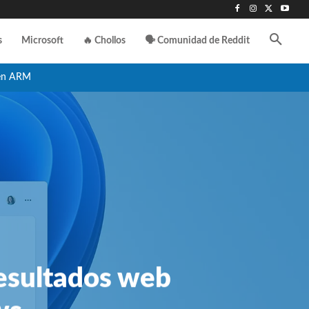
s
Microsoft
🔥 Chollos
🗣️ Comunidad de Reddit
en ARM
resultados web