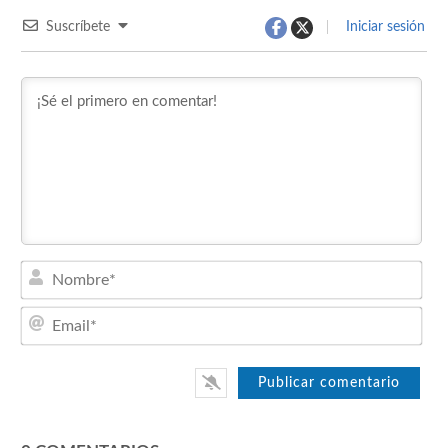
Suscríbete
Iniciar sesión
Nom
Emai