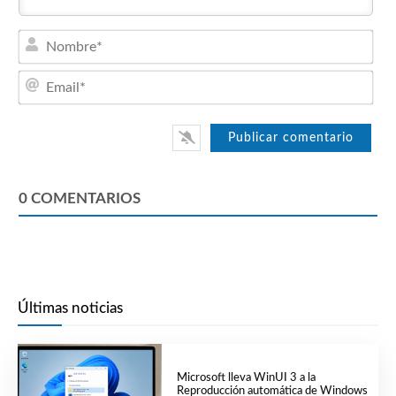
Nom
Emai
0
COMENTARIOS
Últimas noticias
Microsoft lleva WinUI 3 a la
Reproducción automática de Windows