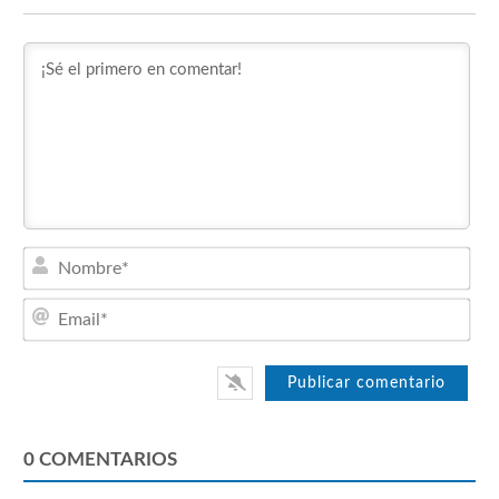
Nom
Emai
0
COMENTARIOS