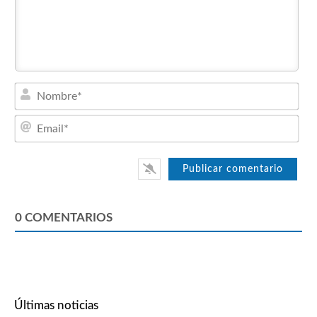
Nom
Emai
0
COMENTARIOS
Últimas noticias