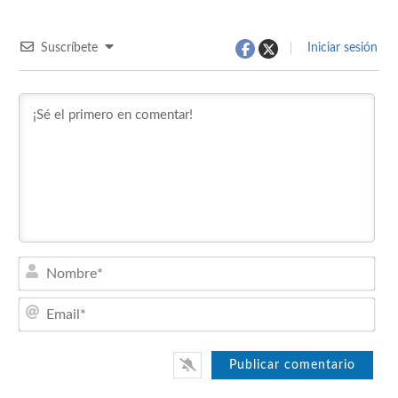
Suscríbete
Iniciar sesión
Nom
Emai