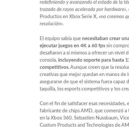
redefiniendo y avanzando el estado de la t
trazado de rayos acelerado por hardware»,
Productos en Xbox Serie X,
«no creemos que
resolución».
El equipo sabía que
necesitaban crear un
ejecutar juegos en 4K a 60 fps
sin compro
desafiaron a sí mismos a ofrecer un nivel
consola,
incluyendo soporte para hasta 12
competitivos.
Aunque creen que la resoluc
creativas que mejor quedan en manos de lo
asegurarse de que el sistema fuera capaz 
taquilla, los esports competitivos y los c
Con el fin de satisfacer esas necesidades, 
fabricante de chips AMD, que comenzó a t
en la Xbox 360. Sebastien Nussbaum, Vice
Custom Products and Technologies de AMD