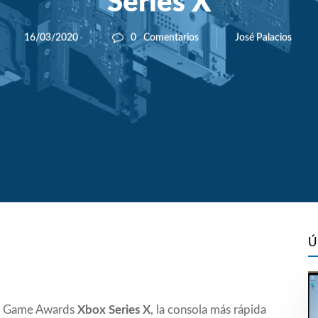
Series X
José Palacios
16/03/2020
0
Comentarios
Ú
os Game Awards
Xbox Series X
, la consola más rápida