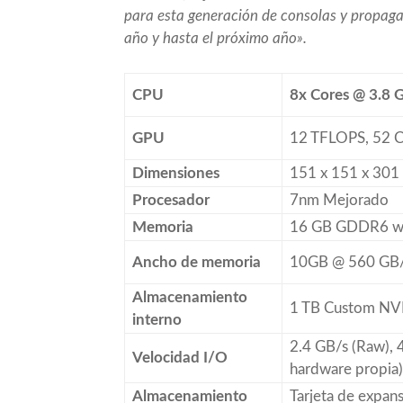
para esta generación de consolas y propaga
año y hasta el próximo año».
CPU
8x Cores @ 3.8 
GPU
12 TFLOPS, 52 
Dimensiones
151 x 151 x 30
Procesador
7nm Mejorado
Memoria
16 GB GDDR6 w
Ancho de memoria
10GB @ 560 GB/
Almacenamiento
1 TB Custom N
interno
2.4 GB/s (Raw),
Velocidad I/O
hardware propia)
Almacenamiento
Tarjeta de expan