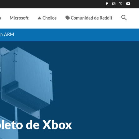
s
Microsoft
🔥 Chollos
🗣️ Comunidad de Reddit
en ARM
pleto de Xbox