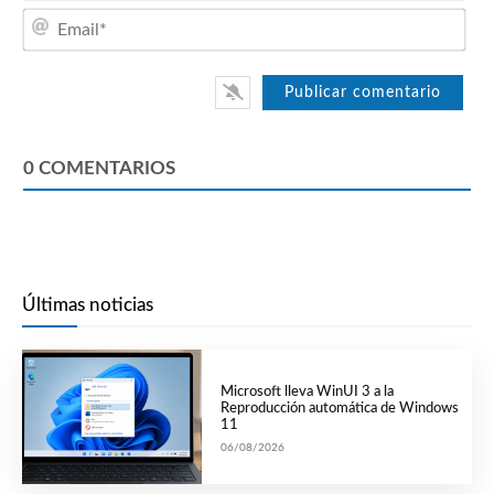
Emai
0
COMENTARIOS
Últimas noticias
Microsoft lleva WinUI 3 a la
Reproducción automática de Windows
11
06/08/2026