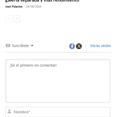
galería separada y más rendimiento
José Palacios
-
04/08/2026
Suscríbete
Iniciar sesión
Nom