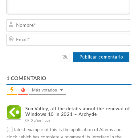
Nom
Emai
1
COMENTARIO
Más votados
Sun Valley, all the details about the renewal of
Windows 10 in 2021 – Archyde
5 años hace
[…] latest example of this is the application of Alarms and
clock, which has completely revamped its interface in the