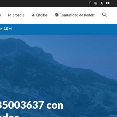
s
Microsoft
🔥 Chollos
🗣️ Comunidad de Reddit
en ARM
KB5003637 con