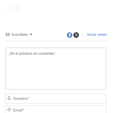
Suscríbete
Iniciar sesión
Nom
Emai