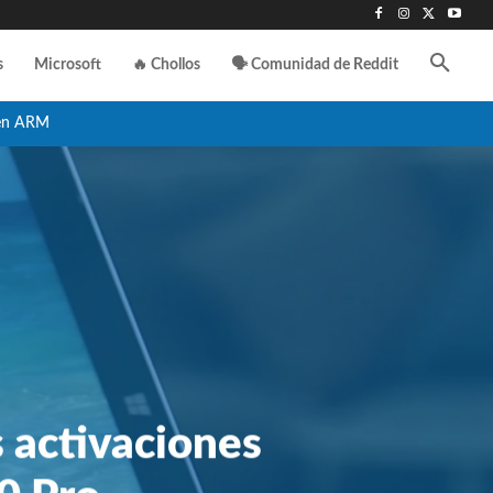
s
Microsoft
🔥 Chollos
🗣️ Comunidad de Reddit
en ARM
s activaciones