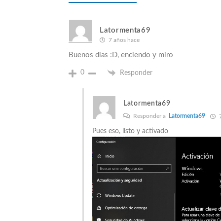
Latormenta69
7 años hace
Buenos dias :D, enciendo y miro
0
Responder
Latormenta69
Responder a
Latormenta69
7
Pues eso, listo y activado