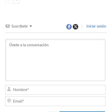
Suscríbete
Iniciar sesión
Nom
Emai