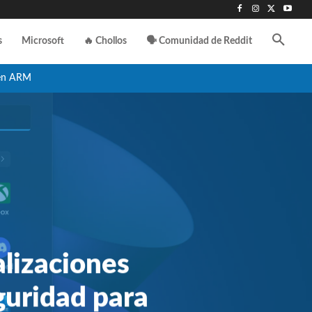
s
Microsoft
🔥 Chollos
🗣️ Comunidad de Reddit
en ARM
alizaciones
guridad para