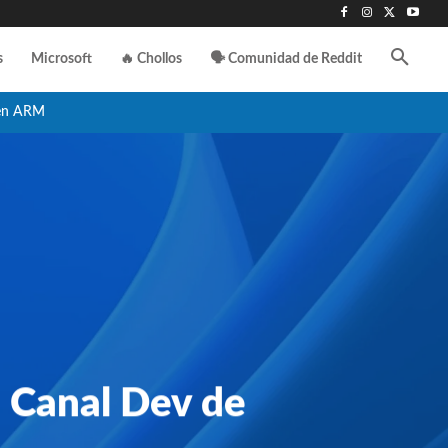
s
Microsoft
🔥 Chollos
🗣️ Comunidad de Reddit
en ARM
l Canal Dev de