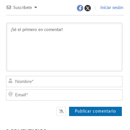
Suscríbete
Iniciar sesión
Nom
Emai