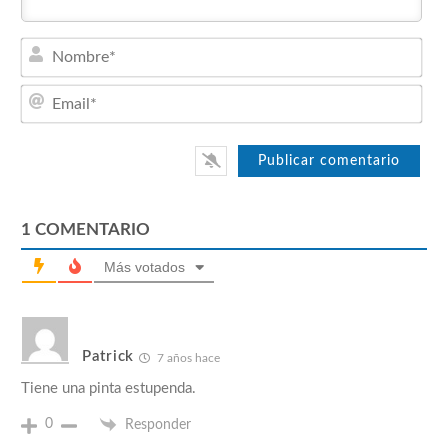
Nom
Emai
1
COMENTARIO
Más votados
Patrick
7 años hace
Tiene una pinta estupenda.
0
Responder