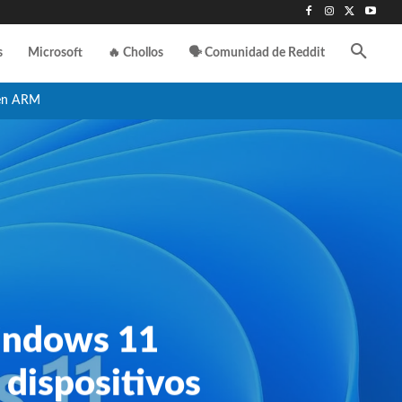
s
Microsoft
🔥 Chollos
🗣️ Comunidad de Reddit
en ARM
indows 11
 dispositivos