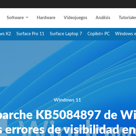
Software
Hardware
Videojuegos
Análisis
Tutoriale
ws K2
Surface Pro 11
Surface Laptop 7
Copilot+ PC
Windows 
Windows 11
 parche KB5084897 de W
s errores de visibilidad en