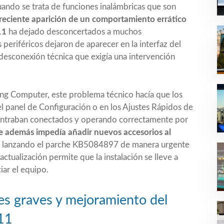
uando se trata de funciones inalámbricas que son
reciente aparición de un comportamiento errático
11
ha dejado desconcertados a muchos
 periféricos dejaron de aparecer en la interfaz del
 desconexión técnica que exigía una intervención
ing Computer
, este problema técnico hacía que los
el panel de Configuración o en los Ajustes Rápidos de
ontraban conectados y operando correctamente por
ue además impedía añadir nuevos accesorios al
,
lanzando el parche KB5084897
de manera urgente
tualización permite que la instalación se lleve a
iar el equipo.
des graves y mejoramiento del
11