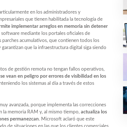
articularmente en los administradores y
mpresariales que tienen habilitada la tecnología de
rmite implementar arreglos en memoria sin detener
l software mediante los portales oficiales de
s parches acumulativos, que contienen todos los
arantizan que la infraestructura digital siga siendo
os de gestión remota no tengan fallos operativos,
e vean en peligro por errores de visibilidad en los
nteniendo los sistemas al día a través de estos
a muy avanzada, porque implementa las correcciones
en la memoria RAM y, al mismo tiempo,
actualiza los
ciones permanezcan
.
Microsoft aclaró
que este
o de situaciones en las que los clientes comerciales