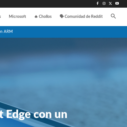
s
Microsoft
🔥 Chollos
🗣️ Comunidad de Reddit
en ARM
t Edge con un