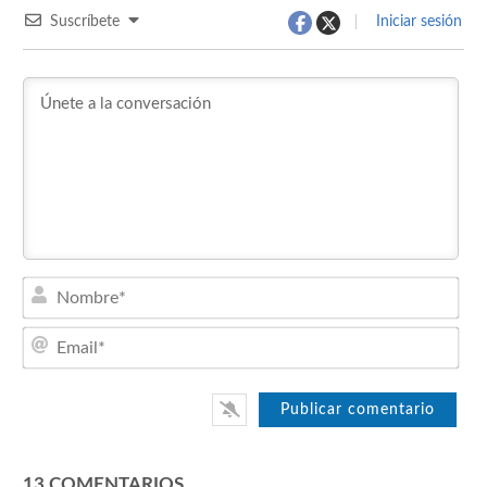
Suscríbete
Iniciar sesión
Nom
Emai
13
COMENTARIOS