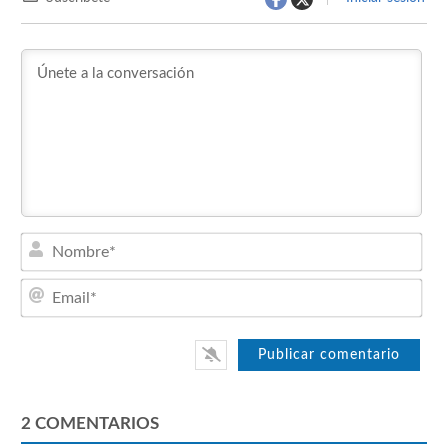
Nom
Emai
2
COMENTARIOS