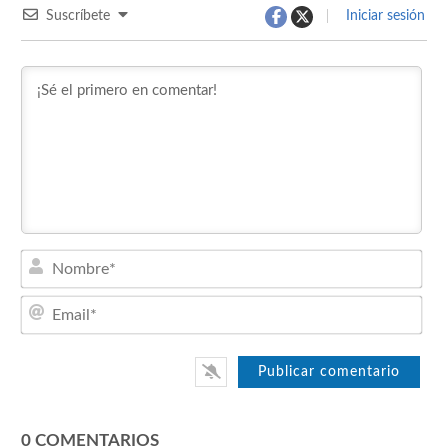
Suscríbete
Iniciar sesión
Nom
Emai
0
COMENTARIOS