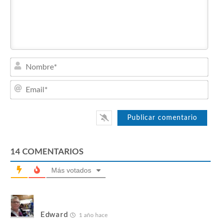
Nom
Emai
14
COMENTARIOS
Más votados
Edward
1 año hace