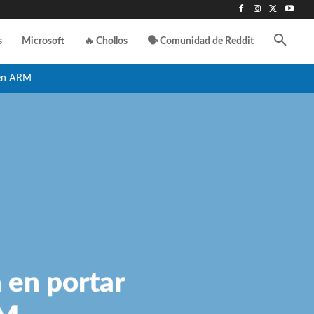
s
Microsoft
🔥 Chollos
🗣️ Comunidad de Reddit
en ARM
 en portar