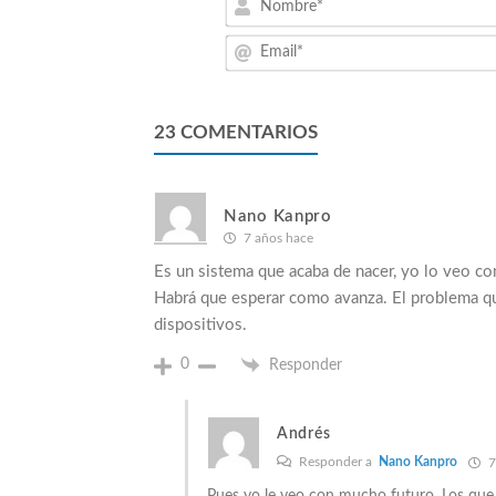
23
COMENTARIOS
Nano Kanpro
7 años hace
Es un sistema que acaba de nacer, yo lo veo co
Habrá que esperar como avanza. El problema que
dispositivos.
0
Responder
Andrés
Responder a
Nano Kanpro
7
Pues yo le veo con mucho futuro. Los que 