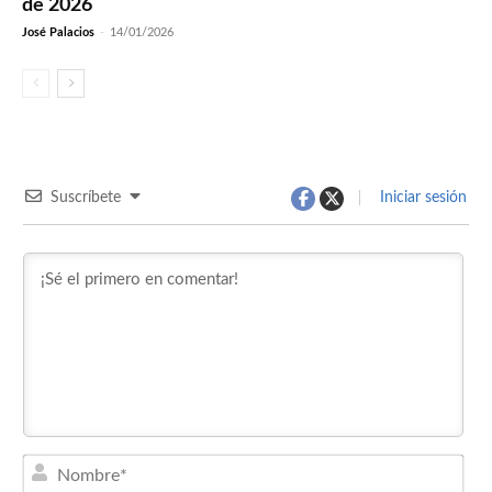
de 2026
José Palacios
-
14/01/2026
Suscríbete
Iniciar sesión
Nom