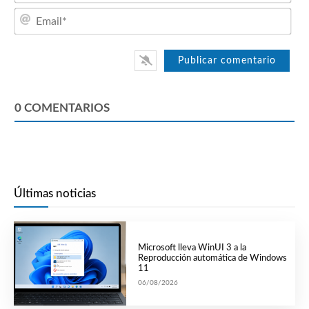
Emai
0
COMENTARIOS
Últimas noticias
Microsoft lleva WinUI 3 a la
Reproducción automática de Windows
11
06/08/2026