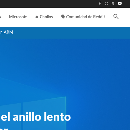
s
Microsoft
🔥 Chollos
🗣️ Comunidad de Reddit
en ARM
el anillo lento