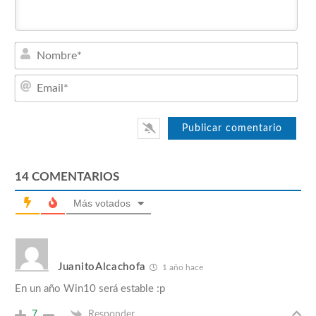
Nom
Emai
14
COMENTARIOS
Más votados
JuanitoAlcachofa
1 año hace
En un año Win10 será estable :p
7
Responder