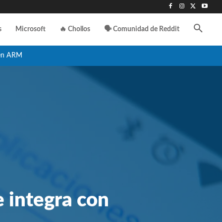
s
Microsoft
🔥 Chollos
🗣️ Comunidad de Reddit
en ARM
integra con