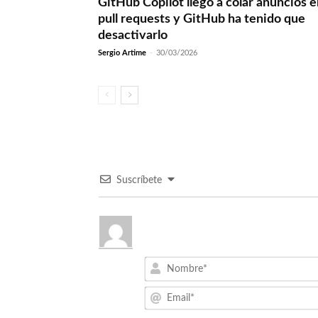
GitHub Copilot llegó a colar anuncios 
pull requests y GitHub ha tenido que
desactivarlo
Sergio Artime
-
30/03/2026
Suscríbete