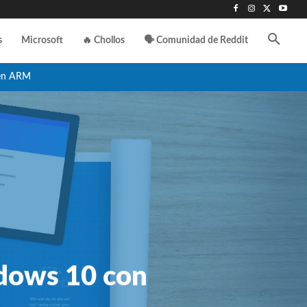
s
Microsoft
🔥 Chollos
🗣️ Comunidad de Reddit
en ARM
ndows 10 con