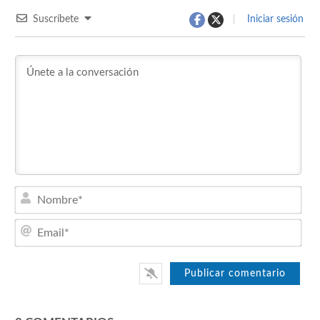
Suscríbete
Iniciar sesión
Nom
Emai