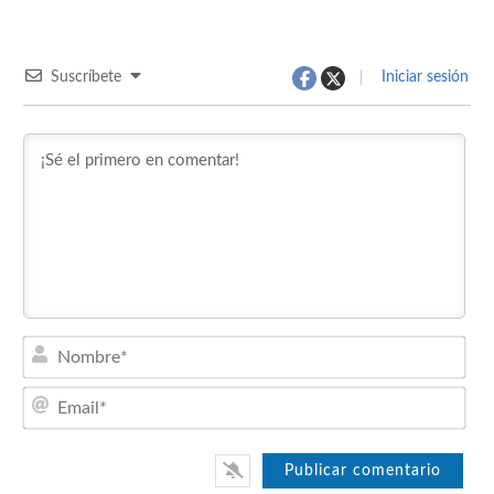
Suscríbete
Iniciar sesión
Nom
Emai