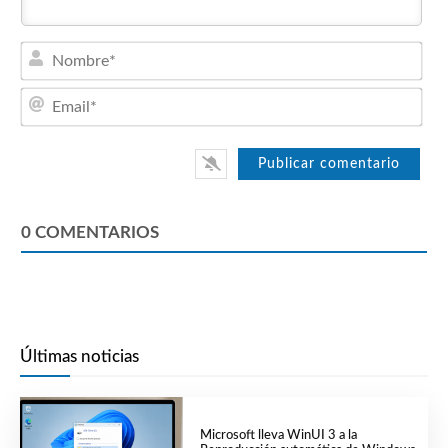
Nom
Emai
0
COMENTARIOS
Últimas noticias
Microsoft lleva WinUI 3 a la