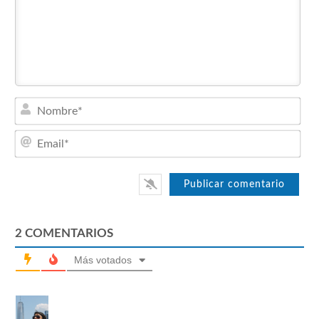
Nom
Emai
2
COMENTARIOS
Más votados