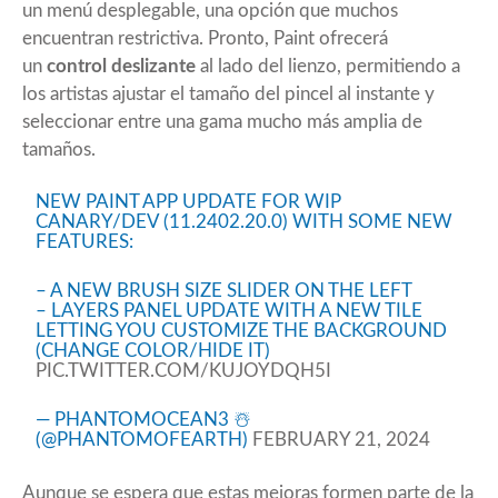
un menú desplegable, una opción que muchos
encuentran restrictiva. Pronto, Paint ofrecerá
un
control deslizante
al lado del lienzo, permitiendo a
los artistas ajustar el tamaño del pincel al instante y
seleccionar entre una gama mucho más amplia de
tamaños.
NEW PAINT APP UPDATE FOR WIP
CANARY/DEV (11.2402.20.0) WITH SOME NEW
FEATURES:
– A NEW BRUSH SIZE SLIDER ON THE LEFT
– LAYERS PANEL UPDATE WITH A NEW TILE
LETTING YOU CUSTOMIZE THE BACKGROUND
(CHANGE COLOR/HIDE IT)
PIC.TWITTER.COM/KUJOYDQH5I
— PHANTOMOCEAN3 ☃️
(@PHANTOMOFEARTH)
FEBRUARY 21, 2024
Aunque se espera que estas mejoras formen parte de la