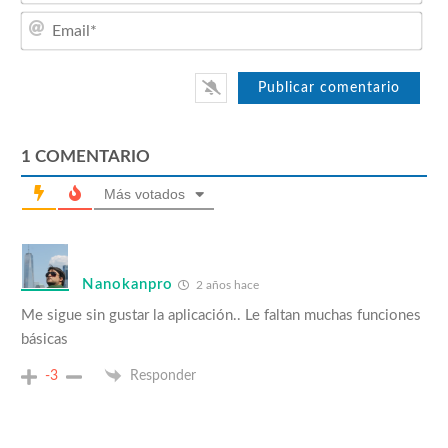
Emai
1
COMENTARIO
Más votados
Nanokanpro
2 años hace
Me sigue sin gustar la aplicación.. Le faltan muchas funciones
básicas
-3
Responder