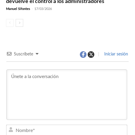
devuelve el control a los administradores
Manuel Sifontes
-
17/03/2026
Suscríbete
Iniciar sesión
Nom