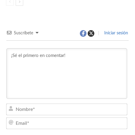
Suscríbete
Iniciar sesión
Nom
Emai