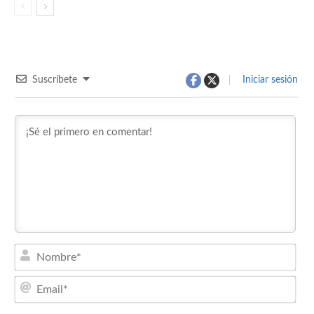
Suscríbete
Iniciar sesión
Nom
Emai