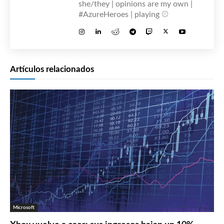
she/they | opinions are my own |
#AzureHeroes | playing ⚾
Artículos relacionados
Microsoft