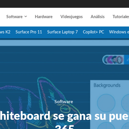
Software
Hardware
Videojuegos
Análisis
Tutoriale
ws K2
Surface Pro 11
Surface Laptop 7
Copilot+ PC
Windows 
Software
iteboard se gana su pue