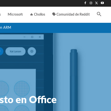
s
Microsoft
🔥 Chollos
🗣️ Comunidad de Reddit
en ARM
sto en Office