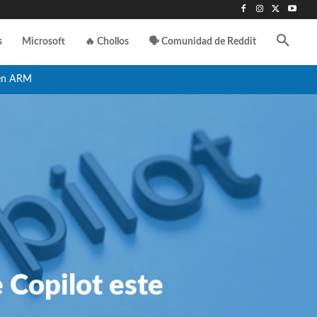
s
Microsoft
🔥 Chollos
🗣️ Comunidad de Reddit
en ARM
e Copilot este