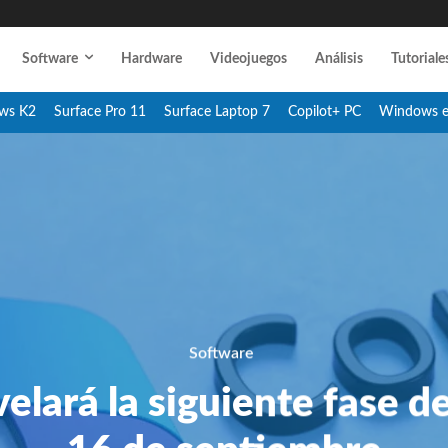
Software
Hardware
Videojuegos
Análisis
Tutoriale
ws K2
Surface Pro 11
Surface Laptop 7
Copilot+ PC
Windows 
Software
elará la siguiente fase d